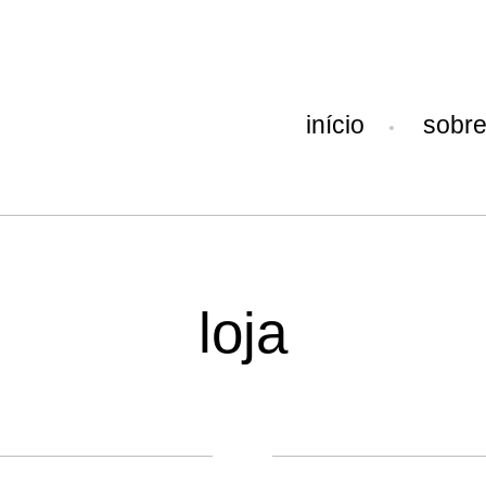
início
sobr
loja
Carimbos
Fios